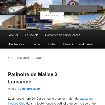
Aller
Aller
au
au
Rech
contenu
contenu
principal
secondaire
EcoAcoustique SA
Menu
Accueil
La société
Domaines de compétences
principal
Références
Equipe
Contact
Protection des données
ARCHIVES QUOTIDIENNES :
Patinoire de Malley à
Lausanne
Publié le
9 octobre 2019
Le 24 septembre 2019 a eu lieu le premier match du
Lausanne
Hockey Club
dans la toute nouvelle patinoire du centre sportif de