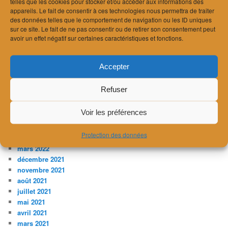
telles que les cookies pour stocker et/ou accéder aux informations des
mars 2024
appareils. Le fait de consentir à ces technologies nous permettra de traiter
des données telles que le comportement de navigation ou les ID uniques
février 2024
sur ce site. Le fait de ne pas consentir ou de retirer son consentement peut
janvier 2024
avoir un effet négatif sur certaines caractéristiques et fonctions.
décembre 2023
novembre 2023
juillet 2023
Accepter
avril 2023
février 2023
Refuser
janvier 2023
décembre 2022
Voir les préférences
novembre 2022
août 2022
Protection des données
avril 2022
mars 2022
décembre 2021
novembre 2021
août 2021
juillet 2021
mai 2021
avril 2021
mars 2021