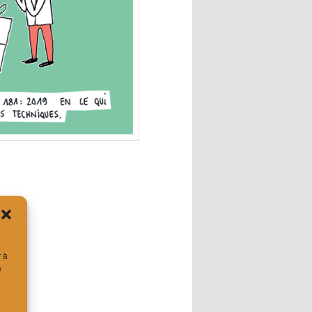
r à
e