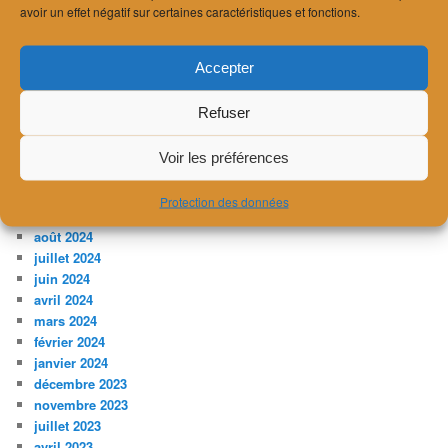
février 2026
avoir un effet négatif sur certaines caractéristiques et fonctions.
janvier 2026
décembre 2025
Accepter
novembre 2025
octobre 2025
juillet 2025
Refuser
avril 2025
février 2025
Voir les préférences
décembre 2024
novembre 2024
Protection des données
septembre 2024
août 2024
juillet 2024
juin 2024
avril 2024
mars 2024
février 2024
janvier 2024
décembre 2023
novembre 2023
juillet 2023
avril 2023