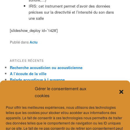
IRIS: cet instrument permet d’avoir des données
précises sur la directivité et l’intensité du son dans
une salle
[slideshow_deploy id=’1428′]
Publié dans
Actu
ARTICLES RÉCENTS
Recherche acousticien ou acousticienne
A l’écoute de la ville
Balade acoustique à Lausanne
Norme SIA181/1 « Acoustique des salles »
Gérer le consentement aux
Interview sur les radars antibruit
cookies
ARCHIVES
Pour offrir les meilleures expériences, nous utilisons des technologies
telles que les cookies pour stocker et/ou accéder aux informations des
mai 2026
appareils. Le fait de consentir à ces technologies nous permettra de traiter
avril 2026
des données telles que le comportement de navigation ou les ID uniques
mars 2026
sur ce site. Le fait de ne pas consentir ou de retirer son consentement peut