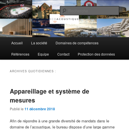
Aller
Aller
au
au
Rech
contenu
contenu
principal
secondaire
EcoAcoustique SA
Menu
Accueil
La société
Domaines de compétences
principal
Références
Equipe
Contact
Protection des données
ARCHIVES QUOTIDIENNES :
Appareillage et système de
mesures
Publié le
11 décembre 2018
Afin de répondre à une grande diversité de mandats dans le
domaine de l’acoustique, le bureau dispose d’une large gamme