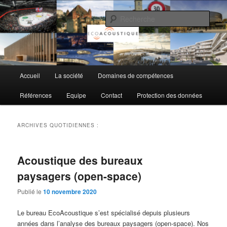
Aller
Aller
au
au
Rech
contenu
contenu
principal
secondaire
EcoAcoustique SA
Menu
Accueil
La société
Domaines de compétences
principal
Références
Equipe
Contact
Protection des données
ARCHIVES QUOTIDIENNES :
Acoustique des bureaux
paysagers (open-space)
Publié le
10 novembre 2020
Le bureau EcoAcoustique s’est spécialisé depuis plusieurs
années dans l’analyse des bureaux paysagers (open-space). Nos