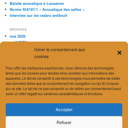
Balade acoustique à Lausanne
Norme SIA181/1 « Acoustique des salles »
Interview sur les radars antibruit
ARCHIVES
mai 2026
avril 2026
mars 2026
Gérer le consentement aux
février 2026
cookies
janvier 2026
décembre 2025
Pour offrir les meilleures expériences, nous utilisons des technologies
novembre 2025
telles que les cookies pour stocker et/ou accéder aux informations des
appareils. Le fait de consentir à ces technologies nous permettra de traiter
octobre 2025
des données telles que le comportement de navigation ou les ID uniques
juillet 2025
sur ce site. Le fait de ne pas consentir ou de retirer son consentement peut
avril 2025
avoir un effet négatif sur certaines caractéristiques et fonctions.
février 2025
décembre 2024
novembre 2024
Accepter
septembre 2024
août 2024
Refuser
juillet 2024