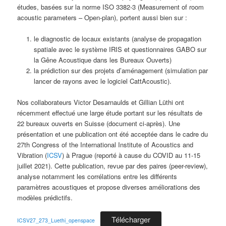
études, basées sur la norme ISO 3382-3 (Measurement of room
acoustic parameters – Open-plan), portent aussi bien sur :
le diagnostic de locaux existants (analyse de propagation
spatiale avec le système IRIS et questionnaires GABO sur
la Gêne Acoustique dans les Bureaux Ouverts)
la prédiction sur des projets d’aménagement (simulation par
lancer de rayons avec le logiciel CattAcoustic).
Nos collaborateurs Victor Desarnaulds et Gillian Lüthi ont
récemment effectué une large étude portant sur les résultats de
22 bureaux ouverts en Suisse (document ci-après). Une
présentation et une publication ont été acceptée dans le cadre du
27th Congress of the International Institute of Acoustics and
Vibration (
ICSV
) à Prague (reporté à cause du COVID au 11-15
juillet 2021). Cette publication, revue par des paires (peer-review),
analyse notamment les corrélations entre les différents
paramètres acoustiques et propose diverses améliorations des
modèles prédictifs.
Télécharger
ICSV27_273_Luethi_openspace