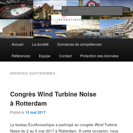
Aller
Aller
au
au
Rech
contenu
contenu
principal
secondaire
EcoAcoustique SA
Menu
Accueil
La société
Domaines de compétences
principal
Références
Equipe
Contact
Protection des données
ARCHIVES QUOTIDIENNES :
Congrès Wind Turbine Noise
à Rotterdam
Publié le
15 mai 2017
Le bureau EcoAcoustique a participé au congrès Wind Turbine
Noise du 2 au 5 mai 2017 à Rotterdam. A cette occasion, nous