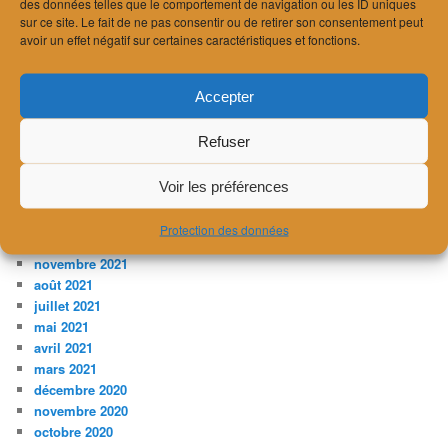
des données telles que le comportement de navigation ou les ID uniques
décembre 2023
sur ce site. Le fait de ne pas consentir ou de retirer son consentement peut
novembre 2023
avoir un effet négatif sur certaines caractéristiques et fonctions.
juillet 2023
avril 2023
février 2023
Accepter
janvier 2023
décembre 2022
Refuser
novembre 2022
août 2022
Voir les préférences
avril 2022
mars 2022
Protection des données
décembre 2021
novembre 2021
août 2021
juillet 2021
mai 2021
avril 2021
mars 2021
décembre 2020
novembre 2020
octobre 2020