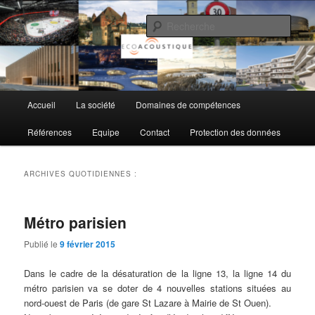
Aller
Aller
au
au
Rech
contenu
contenu
principal
secondaire
EcoAcoustique SA
Menu
Accueil
La société
Domaines de compétences
principal
Références
Equipe
Contact
Protection des données
ARCHIVES QUOTIDIENNES :
Métro parisien
Publié le
9 février 2015
Dans le cadre de la désaturation de la ligne 13, la ligne 14 du
métro parisien va se doter de 4 nouvelles stations situées au
nord-ouest de Paris (de gare St Lazare à Mairie de St Ouen).