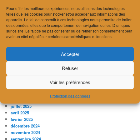
Recherche acousticien ou acousticienne
Pour offrir les meilleures expériences, nous utilisons des technologies
A l’écoute de la ville
telles que les cookies pour stocker et/ou accéder aux informations des
Balade acoustique à Lausanne
appareils. Le fait de consentir à ces technologies nous permettra de traiter
Norme SIA181/1 « Acoustique des salles »
des données telles que le comportement de navigation ou les ID uniques
Interview sur les radars antibruit
sur ce site. Le fait de ne pas consentir ou de retirer son consentement peut
avoir un effet négatif sur certaines caractéristiques et fonctions.
ARCHIVES
mai 2026
Accepter
avril 2026
mars 2026
Refuser
février 2026
janvier 2026
Voir les préférences
décembre 2025
novembre 2025
Protection des données
octobre 2025
juillet 2025
avril 2025
février 2025
décembre 2024
novembre 2024
septembre 2024