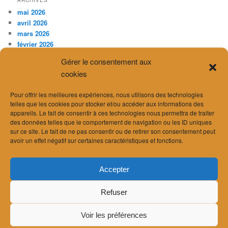
ARCHIVES
mai 2026
avril 2026
mars 2026
février 2026
janvier 2026
Gérer le consentement aux
décembre 2025
cookies
novembre 2025
octobre 2025
Pour offrir les meilleures expériences, nous utilisons des technologies
juillet 2025
telles que les cookies pour stocker et/ou accéder aux informations des
avril 2025
appareils. Le fait de consentir à ces technologies nous permettra de traiter
février 2025
des données telles que le comportement de navigation ou les ID uniques
décembre 2024
sur ce site. Le fait de ne pas consentir ou de retirer son consentement peut
novembre 2024
avoir un effet négatif sur certaines caractéristiques et fonctions.
septembre 2024
août 2024
Accepter
juillet 2024
juin 2024
Refuser
avril 2024
mars 2024
Voir les préférences
février 2024
janvier 2024