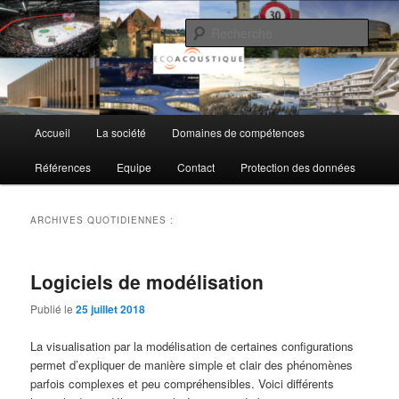
Aller
Aller
au
au
Rech
contenu
contenu
principal
secondaire
EcoAcoustique SA
Menu
Accueil
La société
Domaines de compétences
principal
Références
Equipe
Contact
Protection des données
ARCHIVES QUOTIDIENNES :
Logiciels de modélisation
Publié le
25 juillet 2018
La visualisation par la modélisation de certaines configurations
permet d’expliquer de manière simple et clair des phénomènes
parfois complexes et peu compréhensibles. Voici différents