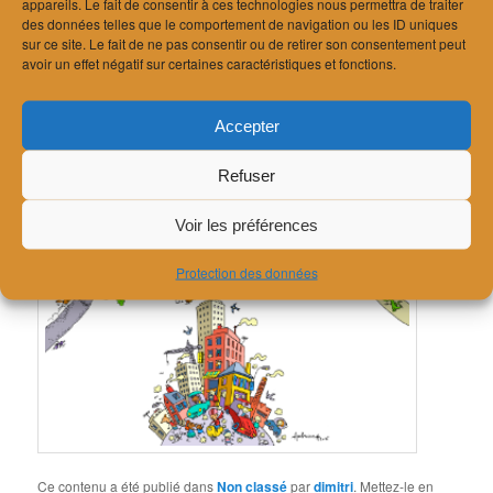
appareils. Le fait de consentir à ces technologies nous permettra de traiter
des données telles que le comportement de navigation ou les ID uniques
La Ville de Lausanne organise sa traditionnelle balade acoustique
sur ce site. Le fait de ne pas consentir ou de retirer son consentement peut
lors de la
journée contre le bruit
le
29 avril 2026
, dont le thème
avoir un effet négatif sur certaines caractéristiques et fonctions.
cette année est «Le bruit rend malade» ou le bruit du point de
vue de la santé publique.
Accepter
Pour s’inscrire, suivre
ce lien
.
Refuser
Voir les préférences
Protection des données
Ce contenu a été publié dans
Non classé
par
dimitri
. Mettez-le en