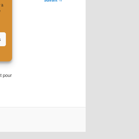
Suivant
r à
e
s
t pour