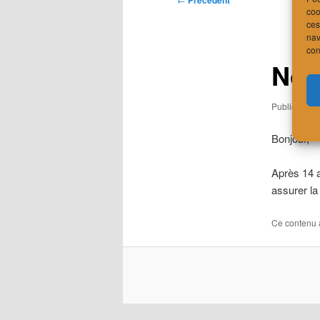
Précédent
coo
des
ces
articles
nav
con
Nou
Publié le
7 a
Bonjour,
Après 14 a
assurer la
Ce contenu 