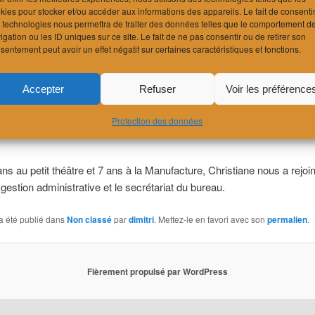
kies pour stocker et/ou accéder aux informations des appareils. Le fait de consenti
 technologies nous permettra de traiter des données telles que le comportement d
igation ou les ID uniques sur ce site. Le fait de ne pas consentir ou de retirer son
sentement peut avoir un effet négatif sur certaines caractéristiques et fonctions.
velle collaboratrice
Accepter
Refuser
Voir les préférence
vril 2014
Protection des données
ns au petit théâtre et 7 ans à la Manufacture, Christiane nous a rejoin
 gestion administrative et le secrétariat du bureau.
a été publié dans
Non classé
par
dimitri
. Mettez-le en favori avec son
permalien
.
Fièrement propulsé par WordPress