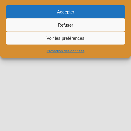
thématique abordée cette année est le calme dans les jardins.
Accepter
Ce contenu a été publié dans
Actu
par
dimitri
. Mettez-le en favori
avec son
permalien
.
Refuser
Voir les préférences
Fièrement propulsé par WordPress
Protection des données