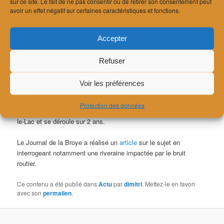
sur ce site. Le fait de ne pas consentir ou de retirer son consentement peut
avoir un effet négatif sur certaines caractéristiques et fonctions.
Publié le
28 avril 2021
Le bureau EcoAcoustique SA participe avec l’OFEV (Office
Accepter
Fédéral de l’Environnement) et le SPC (Service des Ponts et
Chaussées) du Canton de Fribourg au projet d’étude de la
Refuser
limitation de vitesse comme mesure de lutte contre le bruit ainsi
que l’effet cumulé avec la pose d’un nouveau revêtement
Voir les préférences
phonoabsorbant.
Protection des données
Cette étude prend place à Frasses, dans la région d’Estavayez-
le-Lac et se déroule sur 2 ans.
Le Journal de la Broye a réalisé un
article
sur le sujet en
interrogeant notamment une riveraine impactée par le bruit
routier.
Ce contenu a été publié dans
Actu
par
dimitri
. Mettez-le en favori
avec son
permalien
.