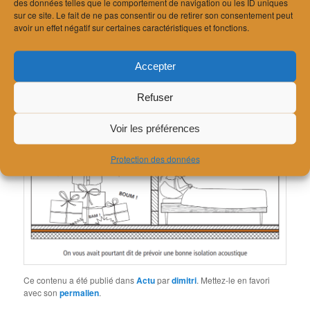
des données telles que le comportement de navigation ou les ID uniques
sur ce site. Le fait de ne pas consentir ou de retirer son consentement peut
avoir un effet négatif sur certaines caractéristiques et fonctions.
Notre bureau sera fermé du vendredi 20 décembre au lundi 6
janvier.
Accepter
Refuser
Voir les préférences
Protection des données
Ce contenu a été publié dans
Actu
par
dimitri
. Mettez-le en favori
avec son
permalien
.