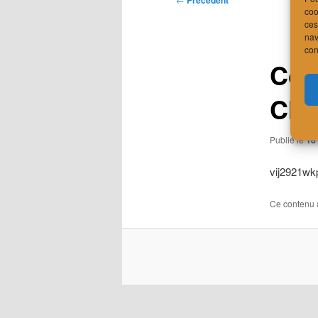
Précédent
coo
des
ces
articles
nav
con
Col
Cha
Publié le
18
vij2921wk
Ce contenu 