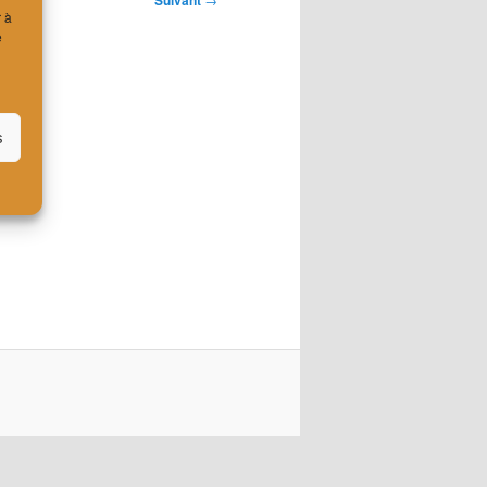
Suivant
r à
e
s