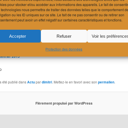
kies pour stocker et/ou accéder aux informations des appareils. Le fait de consenti
 technologies nous permettra de traiter des données telles que le comportement d
igation ou les ID uniques sur ce site. Le fait de ne pas consentir ou de retirer son
sentement peut avoir un effet négatif sur certaines caractéristiques et fonctions.
lège de la Concorde,
Accepter
Refuser
Voir les préférence
vannes-près-Renens
Protection des données
 février 2015
p
a été publié dans
Actu
par
dimitri
. Mettez-le en favori avec son
permalien
.
Fièrement propulsé par WordPress